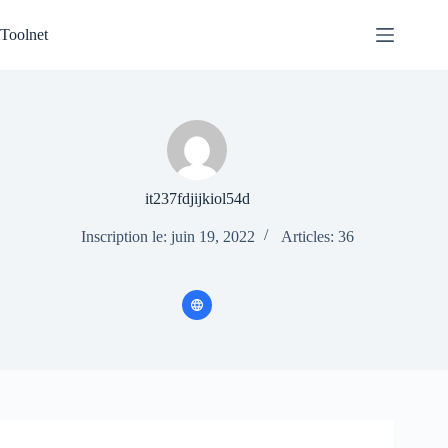
Passer
au
Toolnet
contenu
it237fdjijkiol54d
Inscription le: juin 19, 2022
Articles: 36