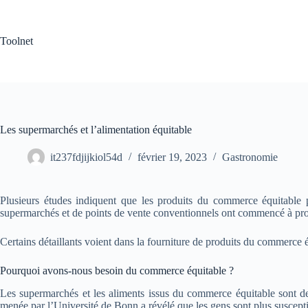
Passer
au
contenu
Toolnet
Les supermarchés et l’alimentation équitable
it237fdjijkiol54d
février 19, 2023
Gastronomie
Plusieurs études indiquent que les produits du commerce équitabl
supermarchés et de points de vente conventionnels ont commencé à pro
Certains détaillants voient dans la fourniture de produits du commerce é
Pourquoi avons-nous besoin du commerce équitable ?
Les supermarchés et les aliments issus du commerce équitable sont de 
menée par l’Université de Bonn a révélé que les gens sont plus suscept