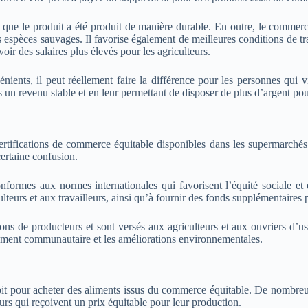
e que le produit a été produit de manière durable. En outre, le commer
s espèces sauvages. Il favorise également de meilleures conditions de tr
oir des salaires plus élevés pour les agriculteurs.
ents, il peut réellement faire la différence pour les personnes qui v
s un revenu stable et en leur permettant de disposer de plus d’argent pou
ertifications de commerce équitable disponibles dans les supermarchés
ertaine confusion.
onformes aux normes internationales qui favorisent l’équité sociale e
teurs et aux travailleurs, ainsi qu’à fournir des fonds supplémentaires
s de producteurs et sont versés aux agriculteurs et aux ouvriers d’usi
pement communautaire et les améliorations environnementales.
ndroit pour acheter des aliments issus du commerce équitable. De nom
eurs qui reçoivent un prix équitable pour leur production.