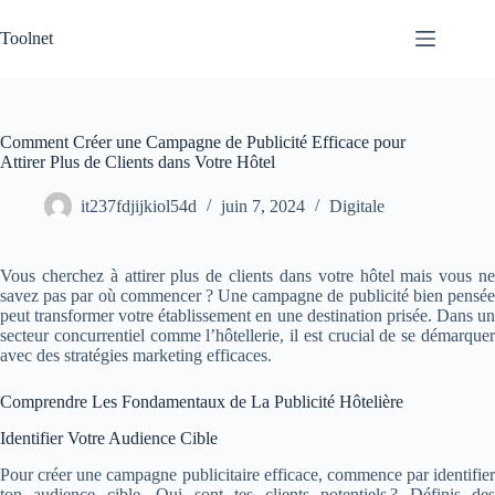
Passer
au
Toolnet
contenu
Comment Créer une Campagne de Publicité Efficace pour
Attirer Plus de Clients dans Votre Hôtel
it237fdjijkiol54d
juin 7, 2024
Digitale
Vous cherchez à attirer plus de clients dans votre hôtel mais vous ne
savez pas par où commencer ? Une campagne de publicité bien pensée
peut transformer votre établissement en une destination prisée. Dans un
secteur concurrentiel comme l’hôtellerie, il est crucial de se démarquer
avec des stratégies marketing efficaces.
Comprendre Les Fondamentaux de La Publicité Hôtelière
Identifier Votre Audience Cible
Pour créer une campagne publicitaire efficace, commence par identifier
ton audience cible. Qui sont tes clients potentiels ? Définis des